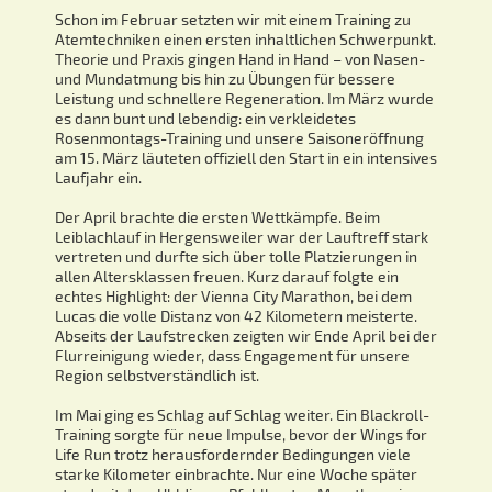
Schon im Februar setzten wir mit einem Training zu
Atemtechniken einen ersten inhaltlichen Schwerpunkt.
Theorie und Praxis gingen Hand in Hand – von Nasen-
und Mundatmung bis hin zu Übungen für bessere
Leistung und schnellere Regeneration. Im März wurde
es dann bunt und lebendig: ein verkleidetes
Rosenmontags-Training und unsere Saisoneröffnung
am 15. März läuteten offiziell den Start in ein intensives
Laufjahr ein.
Der April brachte die ersten Wettkämpfe. Beim
Leiblachlauf in Hergensweiler war der Lauftreff stark
vertreten und durfte sich über tolle Platzierungen in
allen Altersklassen freuen. Kurz darauf folgte ein
echtes Highlight: der Vienna City Marathon, bei dem
Lucas die volle Distanz von 42 Kilometern meisterte.
Abseits der Laufstrecken zeigten wir Ende April bei der
Flurreinigung wieder, dass Engagement für unsere
Region selbstverständlich ist.
Im Mai ging es Schlag auf Schlag weiter. Ein Blackroll-
Training sorgte für neue Impulse, bevor der Wings for
Life Run trotz herausfordernder Bedingungen viele
starke Kilometer einbrachte. Nur eine Woche später