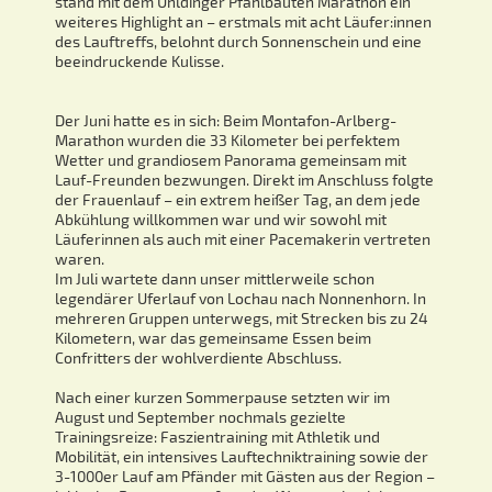
stand mit dem Uhldinger Pfahlbauten Marathon ein
weiteres Highlight an – erstmals mit acht Läufer:innen
des Lauftreffs, belohnt durch Sonnenschein und eine
beeindruckende Kulisse.
Der Juni hatte es in sich: Beim Montafon-Arlberg-
Marathon wurden die 33 Kilometer bei perfektem
Wetter und grandiosem Panorama gemeinsam mit
Lauf-Freunden bezwungen. Direkt im Anschluss folgte
der Frauenlauf – ein extrem heißer Tag, an dem jede
Abkühlung willkommen war und wir sowohl mit
Läuferinnen als auch mit einer Pacemakerin vertreten
waren.
Im Juli wartete dann unser mittlerweile schon
legendärer Uferlauf von Lochau nach Nonnenhorn. In
mehreren Gruppen unterwegs, mit Strecken bis zu 24
Kilometern, war das gemeinsame Essen beim
Confritters der wohlverdiente Abschluss.
Nach einer kurzen Sommerpause setzten wir im
August und September nochmals gezielte
Trainingsreize: Faszientraining mit Athletik und
Mobilität, ein intensives Lauftechniktraining sowie der
3-1000er Lauf am Pfänder mit Gästen aus der Region –