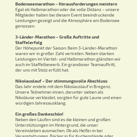
Bodenseemarathon – Herausforderungen meistern
Egal ob Halbmarathon oder die volle Distanz – unsere
Mitglieder haben bei diesem Event beeindruckende
Leistungen gezeigt und die Atmosphäre am Bodensee
genossen.
3-Länder-Marathon – Große Auftritte und
Staffelerfolg
Der Höhepunkt der Saison: Beim 3-Länder-Marathon
waren wir in großer Zahl vertreten. Neben starken
Leistungen im Viertel- und Halbmarathon glänzten wir
auch im Staffelbewerb. Ein grandioser Teamauftritt,
der uns mit Stolz erfüllt hat.
Nikolauslauf – Der stimmungsvolle Abschluss
Das Jahr endete mit dem Nikolauslauf in Bregenz.
Unsere Teilnehmer:innen, darunter sieben als
Nikoläuse verkleidet, sorgten für gute Laune und einen
würdigen Jahresausklang.
Ein großes Dankeschön!
Neben den Läufen sind es die kleinen und großen
Unterstützungen im Hintergrund, die unser
Vereinsleben ausmachen. Ob als Helfer:in bei
Veranstaltungen, Bäcker:in für Kuchenstände oder